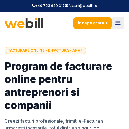
+40 723 640 317
facturi@webill.ro
Incepe gratuit
FACTURARE ONLINE • E-FACTURA • ANAF
Program de facturare
online pentru
antreprenori si
companii
Creezi facturi profesionale, trimiti e-Factura si
urmaresti incasarile, totul dintr-un singur loc.